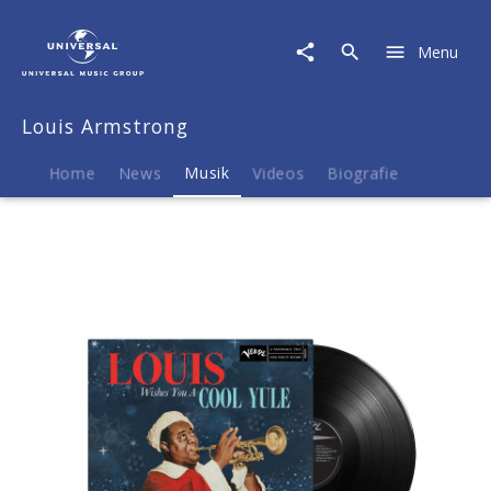
Louis
Armstrong
Menu
|
Musik
|
Louis Armstrong
Louis
Wishes
You
Home
News
Musik
Videos
Biografie
A
Cool
Yule
(LP)