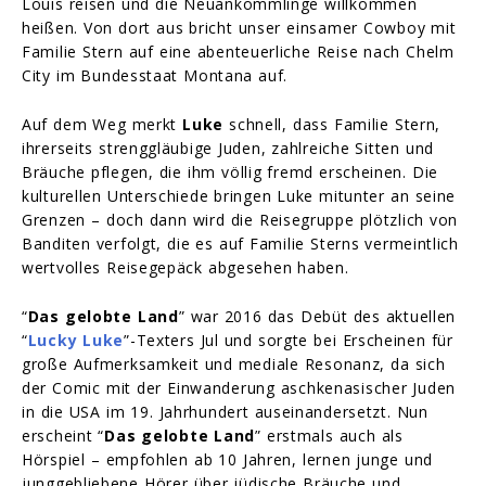
Louis reisen und die Neuankömmlinge willkommen
heißen. Von dort aus bricht unser einsamer Cowboy mit
Familie Stern auf eine abenteuerliche Reise nach Chelm
City im Bundesstaat Montana auf.
Auf dem Weg merkt
Luke
schnell, dass Familie Stern,
ihrerseits strenggläubige Juden, zahlreiche Sitten und
Bräuche pflegen, die ihm völlig fremd erscheinen. Die
kulturellen Unterschiede bringen Luke mitunter an seine
Grenzen – doch dann wird die Reisegruppe plötzlich von
Banditen verfolgt, die es auf Familie Sterns vermeintlich
wertvolles Reisegepäck abgesehen haben.
“
Das gelobte Land
” war 2016 das Debüt des aktuellen
“
Lucky Luke
”-Texters Jul und sorgte bei Erscheinen für
große Aufmerksamkeit und mediale Resonanz, da sich
der Comic mit der Einwanderung aschkenasischer Juden
in die USA im 19. Jahrhundert auseinandersetzt. Nun
erscheint “
Das gelobte Land
” erstmals auch als
Hörspiel – empfohlen ab 10 Jahren, lernen junge und
junggebliebene Hörer über jüdische Bräuche und