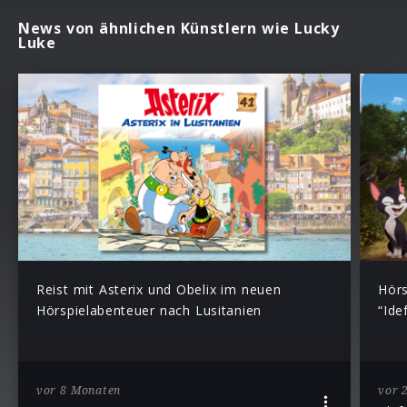
News von ähnlichen Künstlern wie Lucky
Luke
Reist mit Asterix und Obelix im neuen
Hörs
Hörspielabenteuer nach Lusitanien
“Ide
vor 8 Monaten
vor 