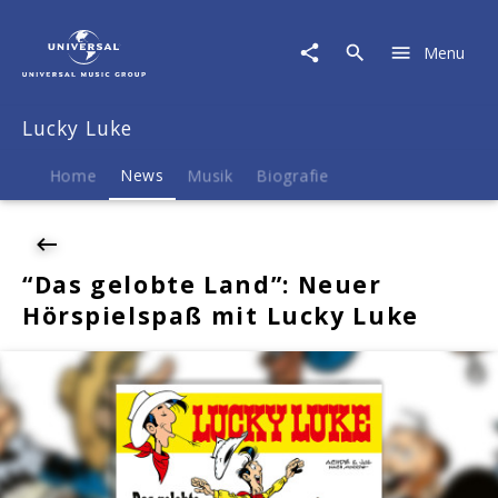
Lucky
Luke
Menu
|
News
|
Lucky Luke
"Das
gelobte
Land":
Home
News
Musik
Biografie
Neuer
Hörspielspaß
mit
Lucky
“Das gelobte Land”: Neuer
Luke
Hörspielspaß mit Lucky Luke