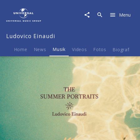
Ludovico
Einaudi
Menu
|
Musik
|
Ludovico Einaudi
The
Summer
Portraits
Home
News
Musik
Videos
Fotos
Biografie