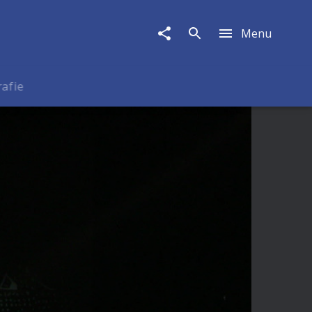
Menu
rafie