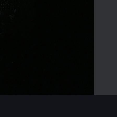
-08:28
Mute
Enter
fullscreen