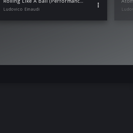
Rolling Like A Ball (Performance Video)
Atom
Ludovico Einaudi
Ludov