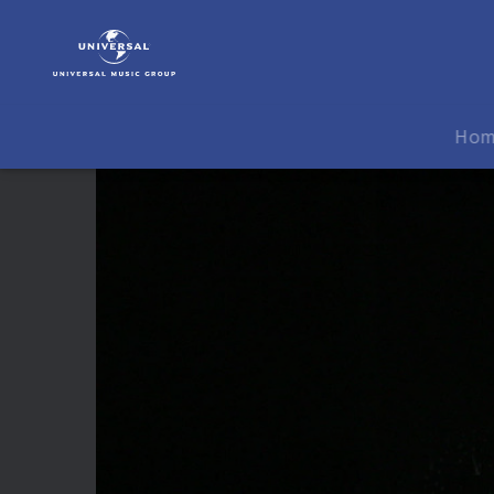
Ludovico
Einaudi
|
Video
|
Ho
Numbers
(Live
in
London)