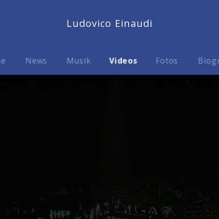
Ludovico Einaudi
me
News
Musik
Videos
Fotos
Biog