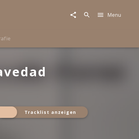
Menu
rafie
avedad
Tracklist anzeigen