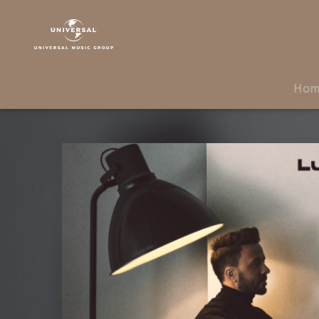
Luis
Fonsi
|
Musik
|
Ho
Ley
De
Gravedad