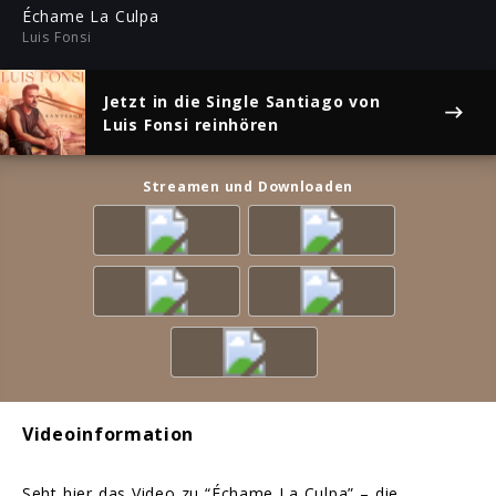
ful
Échame La Culpa
Luis Fonsi
Jetzt in die Single
Santiago
von
Luis Fonsi reinhören
Streamen und Downloaden
Videoinformation
Seht hier das Video zu “Échame La Culpa” – die