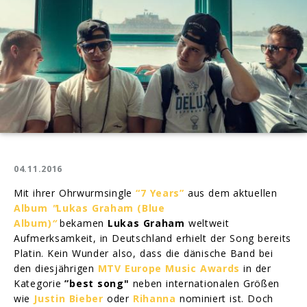
04.11.2016
Mit ihrer Ohrwurmsingle
“7 Years”
aus dem aktuellen
Album
"
Lukas Graham (Blue
Album)
“
bekamen
Lukas Graham
weltweit
Aufmerksamkeit, in Deutschland erhielt der Song bereits
Platin. Kein Wunder also, dass die dänische Band bei
den diesjährigen
MTV Europe Music Awards
in der
Kategorie
”best song"
neben internationalen Größen
wie
Justin Bieber
oder
Rihanna
nominiert ist. Doch