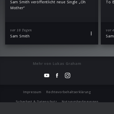
Sam Smith veröffentlicht neue Single „Oh
To 
Mother“
vor 18 Tagen
vor 
Sam Smith
Sam
Mehr von Lukas Graham
Impressum
Rechtevorbehaltserklärung
Sicherheit & Datenschutz
Nutzungsbedingungen
Journalistenlounge
Für Geschäftspartner