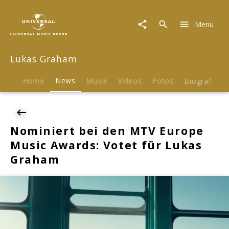
Lukas
Graham
Menu
|
News
|
Lukas Graham
Nominiert
bei
den
Home
News
Musik
Videos
Fotos
Biografie
MTV
Europe
Music
Awards:
Nominiert bei den MTV Europe
Votet
Music Awards: Votet für Lukas
für
Lukas
Graham
Graham