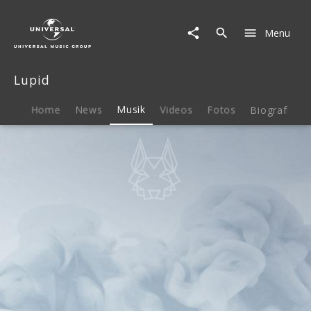
Lupid
|
Menu
Musik
|
Aus
Lupid
allen
Wolken
Home
News
Musik
Videos
Fotos
Biografie