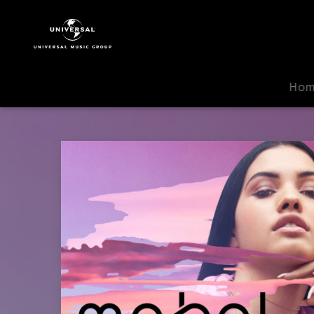
Mabel
|
Musik
|
Fine
Ho
Line
(feat.
Not3s)