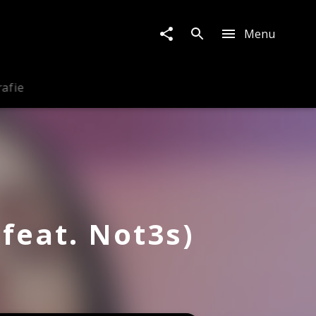
Menu
rafie
(feat. Not3s)