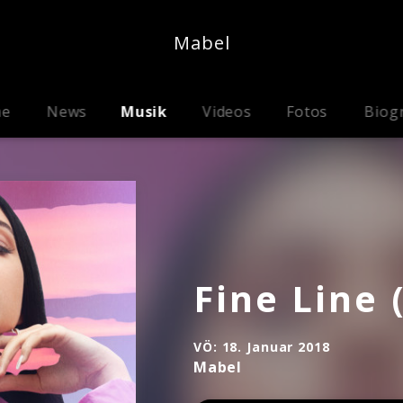
Mabel
me
News
Musik
Videos
Fotos
Biog
Fine Line 
VÖ:
18. Januar 2018
Mabel