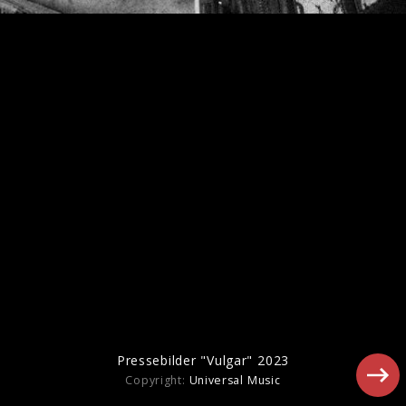
Madonna Pressebilder 2015
Pressebilder "Vulgar" 2023
Copyright:
Universal Music
Madonna - MDNA World Tour