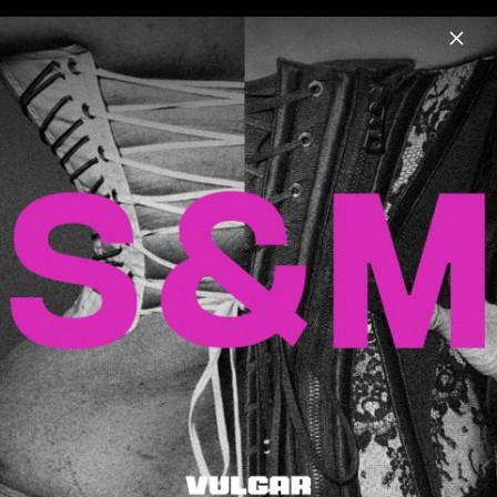
Menu
Madonna
Home
News
Musik
Videos
Fotos
Biografie
Madonna Pressebilder 2019