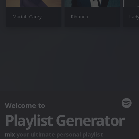
Mariah Carey
Rihanna
Lad