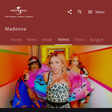
Madonna
|
Menu
Video
|
Bitch
Madonna
I'm
Madonna
feat.
Home
News
Musik
Videos
Fotos
Biografie
Nicki
Minaj
Play
-04:04
Play
Mute
Ent