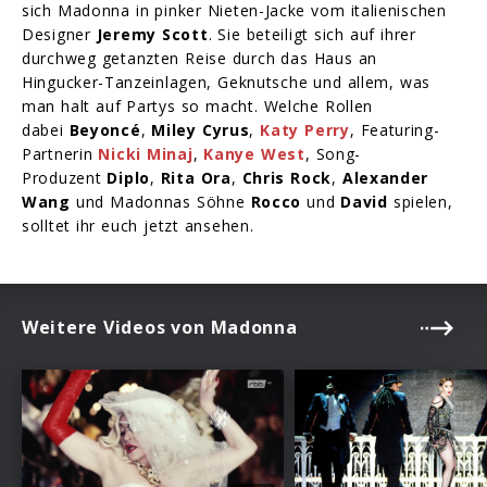
sich Madonna in pinker Nieten-Jacke vom italienischen
Designer
Jeremy Scott
. Sie beteiligt sich auf ihrer
durchweg getanzten Reise durch das Haus an
Hingucker-Tanzeinlagen, Geknutsche und allem, was
man halt auf Partys so macht. Welche Rollen
dabei
Beyoncé
,
Miley Cyrus
,
Katy Perry
, Featuring-
Partnerin
Nicki Minaj
,
Kanye West
, Song-
Produzent
Diplo
,
Rita Ora
,
Chris Rock
,
Alexander
Wang
und Madonnas Söhne
Rocco
und
David
spielen,
solltet ihr euch jetzt ansehen.
Weitere Videos von Madonna