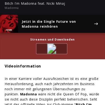
ful
Bitch I'm Madonna feat. Nicki Minaj
Madonna
Jetzt in die Single
Future
von
Madonna reinhören
Streamen und Downloaden
Videoinformation
In einer Karriere voller Ausrufezeichen ist es eine große
Herausforderung, auch nach Jahrzehnten im Business
noch immer mit gelungenen Überraschungen zu
punkten.
Madonna
wäre nicht die Queen Of Pop, würde
sie nicht auch diese Disziplin perfekt beherrschen. Seht
jetzt das offizielle Video zur Club-Hymne “
Bitch I’m