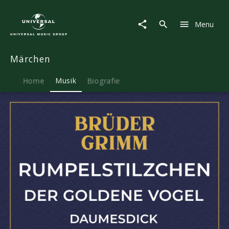
Märchen
|
Menu
Musik
|
Rumpelstilzchen
Märchen
/
Der
goldene
Home
Musik
Biografie
Vogel
/
Daumesdick