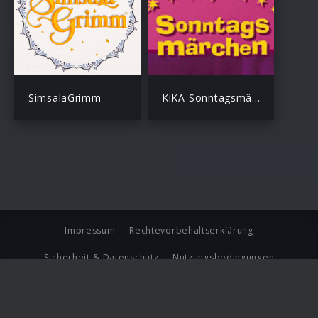
SimsalaGrimm
KiKA Sonntagsmärchen
Impressum
Rechtevorbehaltserklärung
Sicherheit & Datenschutz
Nutzungsbedingungen
Journalistenlounge
Für Geschäftspartner
Barrierefreiheit Statement