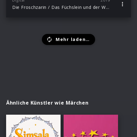
Digital
2019
Die Froschzarin / Das Füchslein und der Wolf / Das goldene Fischlein / Iwaschko und die Hexe / Zwei aus dem Sack / Swiko-Burko, Apfelschimmel
Mehr laden…
Ähnliche Künstler wie Märchen