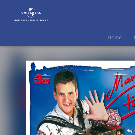
Marc
Pircher
|
Musik
|
Home
Sieben
Sünden