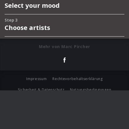
Mehr von Marc Pircher
Impressum
Rechtevorbehaltserklärung
Sicherheit & Datenschutz
Nutzungsbedingungen
Journalistenlounge
Für Geschäftspartner
Barrierefreiheit Statement
© Copyright 2026 Universal Music Group N.V. All Rights
Reserved.