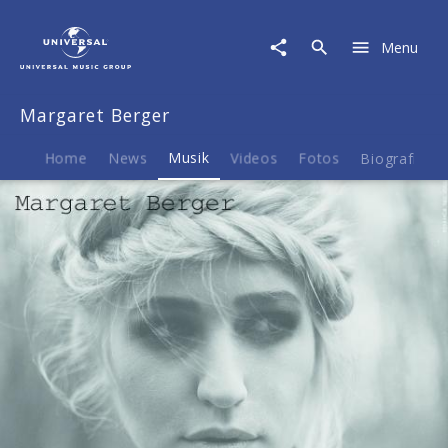
Margaret
Berger
Menu
|
Musik
|
Margaret Berger
I
Feed
You
Home
News
Musik
Videos
Fotos
Biografie
My
Love