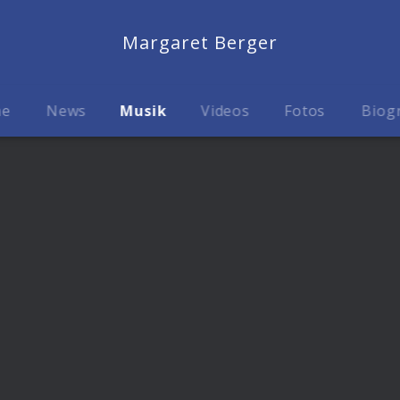
Margaret Berger
me
News
Musik
Videos
Fotos
Biog