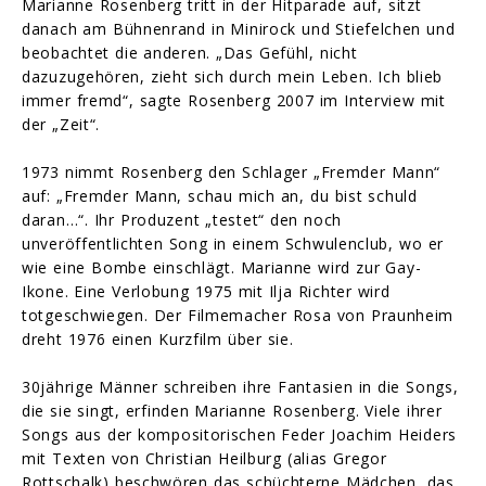
Marianne Rosenberg tritt in der Hitparade auf, sitzt
danach am Bühnenrand in Minirock und Stiefelchen und
beobachtet die anderen. „Das Gefühl, nicht
dazuzugehören, zieht sich durch mein Leben. Ich blieb
immer fremd“, sagte Rosenberg 2007 im Interview mit
der „Zeit“.
1973 nimmt Rosenberg den Schlager „Fremder Mann“
auf: „Fremder Mann, schau mich an, du bist schuld
daran…“. Ihr Produzent „testet“ den noch
unveröffentlichten Song in einem Schwulenclub, wo er
wie eine Bombe einschlägt. Marianne wird zur Gay-
Ikone. Eine Verlobung 1975 mit Ilja Richter wird
totgeschwiegen. Der Filmemacher Rosa von Praunheim
dreht 1976 einen Kurzfilm über sie.
30jährige Männer schreiben ihre Fantasien in die Songs,
die sie singt, erfinden Marianne Rosenberg. Viele ihrer
Songs aus der kompositorischen Feder Joachim Heiders
mit Texten von Christian Heilburg (alias Gregor
Rottschalk) beschwören das schüchterne Mädchen, das