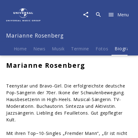
Marianne
Rosenberg
Menu
|
Biografie
Marianne Rosenberg
Home
News
Musik
Termine
Fotos
Biografie
Marianne Rosenberg
Teenystar und Bravo-Girl. Die erfolgreichste deutsche
Pop-Sängerin der 70er. Ikone der Schwulenbewegung.
Hausbesetzerin in High-Heels. Musical-Sängerin. TV-
Moderatorin. Buchautorin. Sintezza und Aktivistin.
Jazzsängerin. Liebling des Feuilletons. Gut gepflegter
Kult.
Mit ihren Top−10-Singles „Fremder Mann“, „Er ist nicht