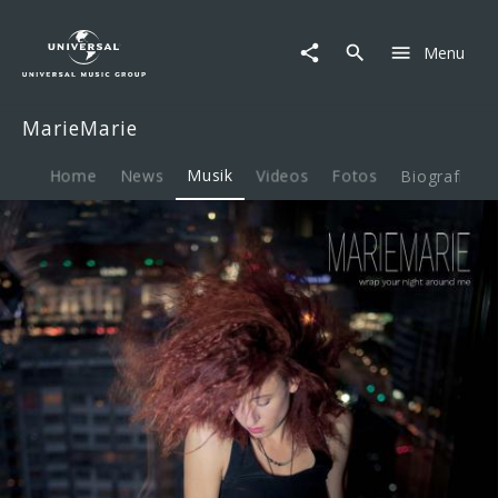
MarieMarie
|
Menu
Musik
|
Wrap
MarieMarie
Your
Night
Around
Home
News
Musik
Videos
Fotos
Biografie
Me