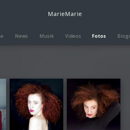
MarieMarie
me
News
Musik
Videos
Fotos
Biog