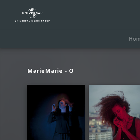
MarieMarie
|
Fotos
Ho
MarieMarie - O