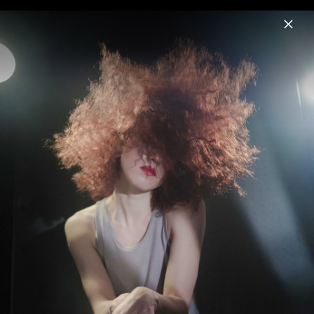
Menu
MarieMarie
Home
News
Musik
Videos
Fotos
Biografie
MarieMarie - O