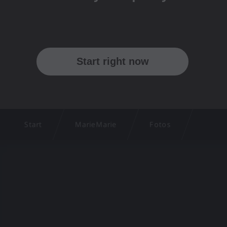
Start
MarieMarie
Fotos