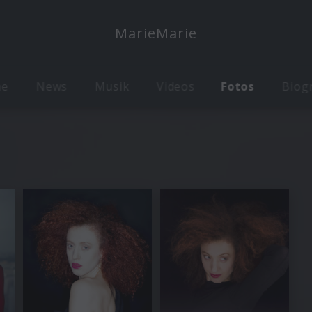
MarieMarie
me
News
Musik
Videos
Fotos
Biog