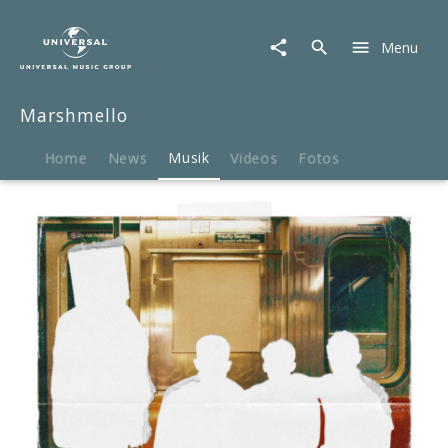
Marshmello
|
Menu
Musik
|
Leave
Marshmello
Before
You
Love
Home
News
Musik
Videos
Fotos
Me