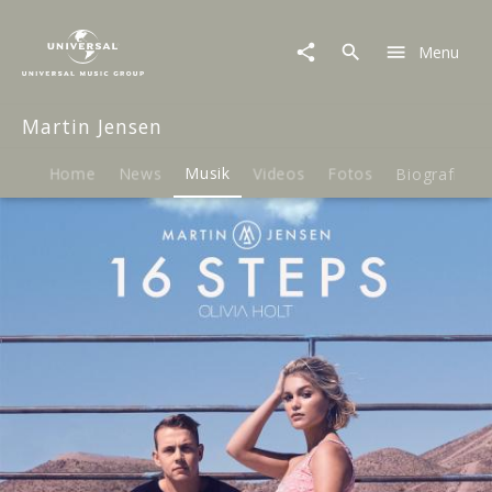
Martin
Jensen
Menu
|
Musik
|
Martin Jensen
16
Steps
Home
News
Musik
Videos
Fotos
Biografie