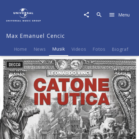
Max
Emanuel
Menu
Cencic
|
Musik
Max Emanuel Cencic
|
Vinci:
Catone
Home
News
Musik
Videos
Fotos
Biografie
in
Utica