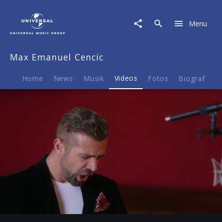
Max
Emanuel
Menu
Cencic
|
Video
Max Emanuel Cencic
|
Porpora:
Quel
Home
News
Musik
Videos
Fotos
Biografie
vasto,
quel
fiero
(Polifemo)
Play
-03:41
Play
Mute
Ent