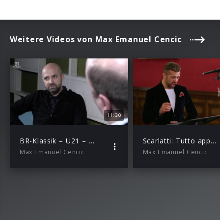
Weitere Videos von Max Emanuel Cencic
11:30
BR-Klassik – U21 – Das Verhör mit Max Emanuel Cencic
Scarlatti: Tutto appoggio il mio disegno (Il Cambise)
Max Emanuel Cencic
Max Emanuel Cencic