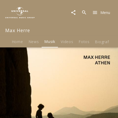
Max
Herre
Menu
|
Musik
|
Max Herre
Athen
Home
News
Musik
Videos
Fotos
Biografie