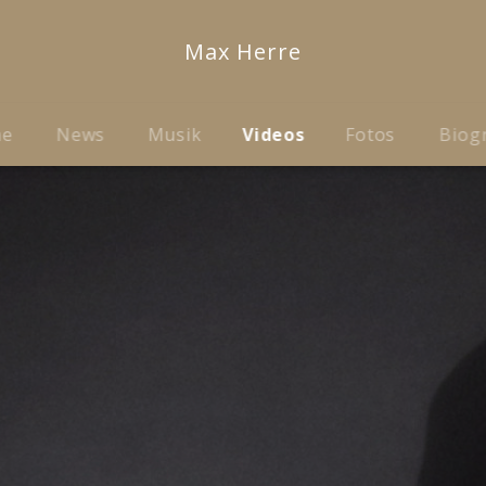
Max Herre
me
News
Musik
Videos
Fotos
Biog