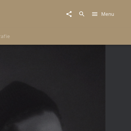
Menu
rafie