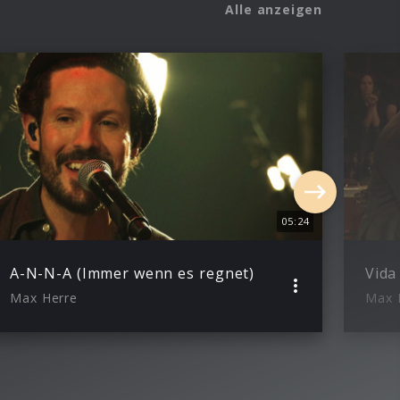
Alle anzeigen
05:24
A-N-N-A (Immer wenn es regnet)
Vida
Max Herre
Max 