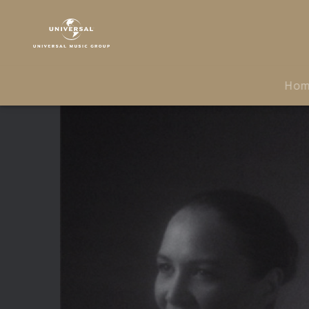
Max
Herre
|
Video
|
Ho
Fremde