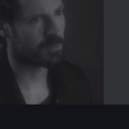
02:36
Mute
Enter
fullscreen