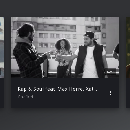
04:51
Rap & Soul feat. Max Herre, Xatar & Joy Denalane
Chefket