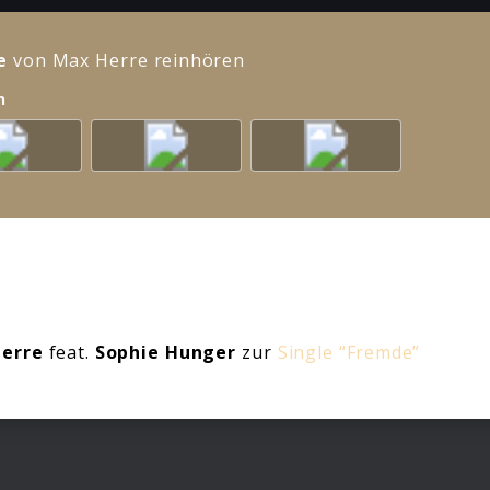
e
von Max Herre reinhören
n
erre
feat.
Sophie Hunger
zur
Single “Fremde”