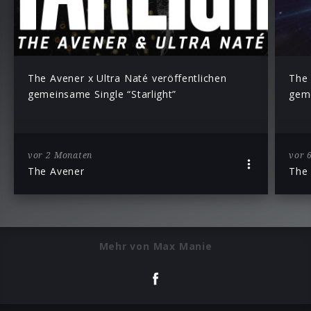
The Avener x Ultra Naté veröffentlichen
The 
gemeinsame Single “Starlight”
geme
vor 2 Monaten
vor 
The Avener
The
Mehr von Max Manie