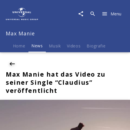
Max
Manie
Menu
|
News
|
Max Manie
Max
Manie
hat
Home
News
Musik
Videos
Biografie
das
Video
zu
seiner
Max Manie hat das Video zu
Single
seiner Single “Claudius”
"Claudius"
veröffentlicht
veröffentlicht