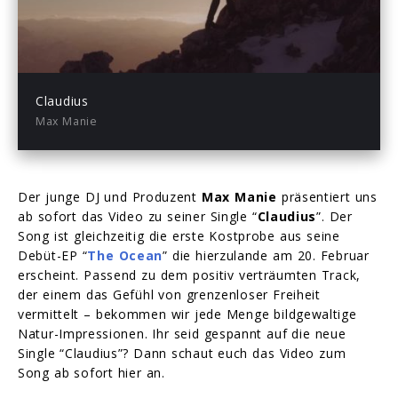
-03:39
Play
Mute
Enter
fullsc
Claudius
Max Manie
Der junge DJ und Produzent
Max Manie
präsentiert uns
ab sofort das Video zu seiner Single “
Claudius
”. Der
Song ist gleichzeitig die erste Kostprobe aus seine
Debüt-EP “
The Ocean
” die hierzulande am 20. Februar
erscheint. Passend zu dem positiv verträumten Track,
der einem das Gefühl von grenzenloser Freiheit
vermittelt – bekommen wir jede Menge bildgewaltige
Natur-Impressionen. Ihr seid gespannt auf die neue
Single “Claudius”? Dann schaut euch das Video zum
Song ab sofort hier an.