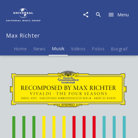
Max
Richter
Menu
|
Musik
|
Max Richter
Recomposed
By
Max
Home
News
Musik
Videos
Fotos
Biografie
Richter:
Vivaldi,
The
Four
Seasons