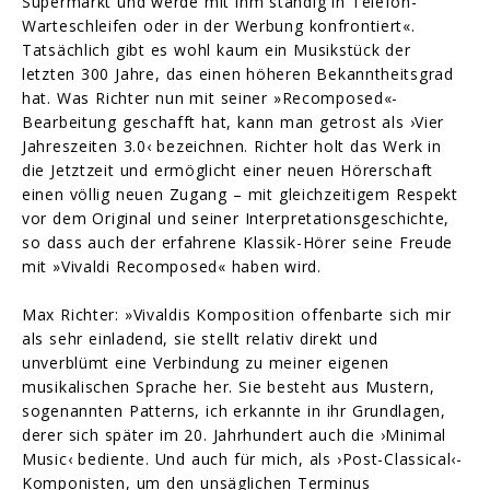
Supermarkt und werde mit ihm ständig in Telefon-
Warteschleifen oder in der Werbung konfrontiert«.
Tatsächlich gibt es wohl kaum ein Musikstück der
letzten 300 Jahre, das einen höheren Bekanntheitsgrad
hat. Was Richter nun mit seiner »Recomposed«-
Bearbeitung geschafft hat, kann man getrost als ›Vier
Jahreszeiten 3.0‹ bezeichnen. Richter holt das Werk in
die Jetztzeit und ermöglicht einer neuen Hörerschaft
einen völlig neuen Zugang – mit gleichzeitigem Respekt
vor dem Original und seiner Interpretationsgeschichte,
so dass auch der erfahrene Klassik-Hörer seine Freude
mit »Vivaldi Recomposed« haben wird.
Max Richter: »Vivaldis Komposition offenbarte sich mir
als sehr einladend, sie stellt relativ direkt und
unverblümt eine Verbindung zu meiner eigenen
musikalischen Sprache her. Sie besteht aus Mustern,
sogenannten Patterns, ich erkannte in ihr Grundlagen,
derer sich später im 20. Jahrhundert auch die ›Minimal
Music‹ bediente. Und auch für mich, als ›Post-Classical‹-
Komponisten, um den unsäglichen Terminus