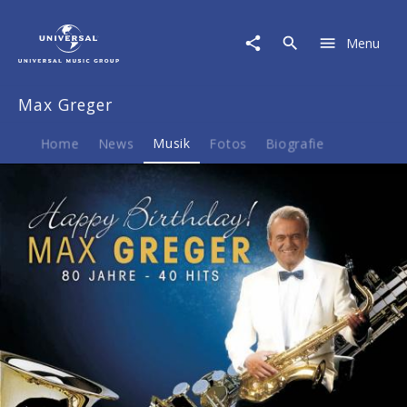
Max
Greger
Menu
|
Musik
|
Max Greger
Happy
Birthday
-
Home
News
Musik
Fotos
Biografie
80
Jahre
-
40
Hits