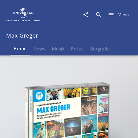
Max
Greger
Menu
|
Musik
&
Max Greger
Merch
Home
News
Musik
Fotos
Biografie