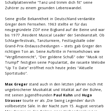
Schallplattenreihe “Tanz und trimm dich fit” seine
Zuhörer zu einem gesunden Lebenswandel.
Seine große Bekanntheit in Deutschland verdankte
Greger dem Fernsehen. 1963 stellte er für das
neugegründete ZDF eine Bigband auf die Beine und war
bis 1977 ‚Resident Musical Leader‘ der Sendeanstalt. Ob
Schlagerfestivals, Tanzturniere, Festtagsbälle oder
Grand-Prix-Endausscheidungen – stets gab Greger den
richtigen Ton an. Seine Auftritte in Fernsehshows wie
“Vergißmeinnicht”, “Der goldene Schuß” oder “Musik ist
Trumpf” festigten seine Popularität, die rasante Melodie
“Up To Date” eröffnet noch heute jedes “Aktuelle
Sportstudio”.
Max Greger
stand auch in den letzten Jahren noch mit
ungebrochener Musikalität und Vitalität auf der Bühne,
mit seinen Jugendfreunden
Paul Kuhn
und
Hugo
Strasser
tourte er als ‚Die Swing Legenden‘ durch
vollbesetzte Säle. In der Nacht zum 15. August verstarb