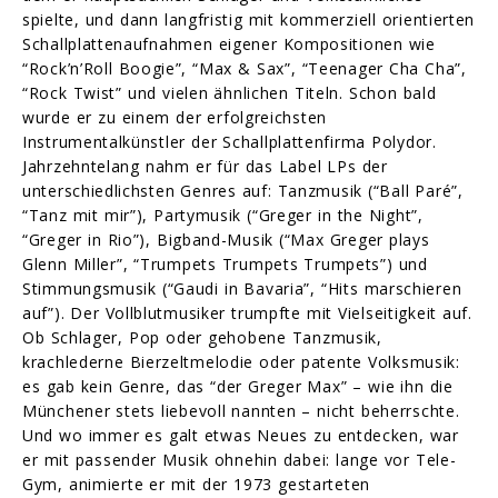
spielte, und dann langfristig mit kommerziell orientierten
Schallplattenaufnahmen eigener Kompositionen wie
“Rock’n’Roll Boogie”, “Max & Sax”, “Teenager Cha Cha”,
“Rock Twist” und vielen ähnlichen Titeln. Schon bald
wurde er zu einem der erfolgreichsten
Instrumentalkünstler der Schallplattenfirma Polydor.
Jahrzehntelang nahm er für das Label LPs der
unterschiedlichsten Genres auf: Tanzmusik (“Ball Paré”,
“Tanz mit mir”), Partymusik (“Greger in the Night”,
“Greger in Rio”), Bigband-Musik (“Max Greger plays
Glenn Miller”, “Trumpets Trumpets Trumpets”) und
Stimmungsmusik (“Gaudi in Bavaria”, “Hits marschieren
auf”). Der Vollblutmusiker trumpfte mit Vielseitigkeit auf.
Ob Schlager, Pop oder gehobene Tanzmusik,
krachlederne Bierzeltmelodie oder patente Volksmusik:
es gab kein Genre, das “der Greger Max” – wie ihn die
Münchener stets liebevoll nannten – nicht beherrschte.
Und wo immer es galt etwas Neues zu entdecken, war
er mit passender Musik ohnehin dabei: lange vor Tele-
Gym, animierte er mit der 1973 gestarteten