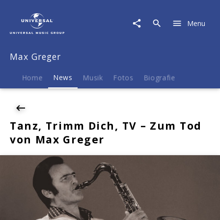
Max
Greger
Menu
|
News
|
Max Greger
Tanz,
Trimm
Dich,
Home
News
Musik
Fotos
Biografie
TV
-
Zum
Tod
Tanz, Trimm Dich, TV – Zum Tod
von
von Max Greger
Max
Greger