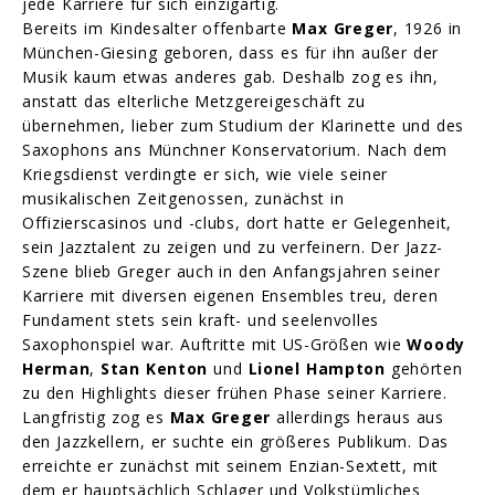
jede Karriere für sich einzigartig.
Bereits im Kindesalter offenbarte
Max Greger
, 1926 in
München-Giesing geboren, dass es für ihn außer der
Musik kaum etwas anderes gab. Deshalb zog es ihn,
anstatt das elterliche Metzgereigeschäft zu
übernehmen, lieber zum Studium der Klarinette und des
Saxophons ans Münchner Konservatorium. Nach dem
Kriegsdienst verdingte er sich, wie viele seiner
musikalischen Zeitgenossen, zunächst in
Offizierscasinos und -clubs, dort hatte er Gelegenheit,
sein Jazztalent zu zeigen und zu verfeinern. Der Jazz-
Szene blieb Greger auch in den Anfangsjahren seiner
Karriere mit diversen eigenen Ensembles treu, deren
Fundament stets sein kraft- und seelenvolles
Saxophonspiel war. Auftritte mit US-Größen wie
Woody
Herman
,
Stan Kenton
und
Lionel Hampton
gehörten
zu den Highlights dieser frühen Phase seiner Karriere.
Langfristig zog es
Max Greger
allerdings heraus aus
den Jazzkellern, er suchte ein größeres Publikum. Das
erreichte er zunächst mit seinem Enzian-Sextett, mit
dem er hauptsächlich Schlager und Volkstümliches