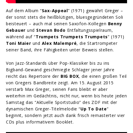
Auf dem Album “
Sax-Appeal
” (1971) gewährt Greger –
der sonst stets die heißblütigen, bluesgegründeten Soli
beisteuert – auch mal seinen Saxofon-Kollegen
Benny
Gebauer
und
Stevan Bodo
Entfaltungsspielraum,
während auf “
Trumpets Trumpets Trumpets
” (1971)
Toni Maier
und
Alex Malempré
, die Startrompeter
seiner Band, ihre Fähigkeiten unter Beweis stellen.
Von Jazz-Standards über Pop-Klassiker bis zu ins
Bigband-Gewand geschmiegte Schlager jener Jahre
reicht das Repertoire der
BIG BOX
, die einen großen Teil
von Gregers Bandbreite zeigt. Am 15. August 2015
verstarb Max Greger, seinen Fans bleibt er aber
weiterhin im Gedächtnis, nicht nur, wenn bis heute jeden
Samstag das “Aktuelle Sportstudio” des ZDF mit der
dynamischen Greger-Titelmelodie “
Up To Date
”
beginnt, sondern jetzt auch dank frisch remasterter vier
CDs plus informativem Booklet.