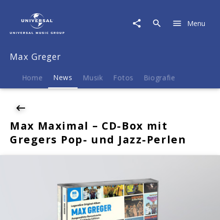
Max
Greger
Menu
|
News
|
Max Greger
Max
Maximal
–
Home
News
Musik
Fotos
Biografie
CD-
Box
mit
Gregers
Max Maximal – CD-Box mit
Pop-
Gregers Pop- und Jazz-Perlen
und
Jazz-
Perlen