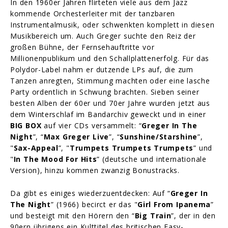
In den 1960er Jahren flirteten viele aus dem Jazz
kommende Orchesterleiter mit der tanzbaren
Instrumentalmusik, oder schwenkten komplett in diesen
Musikbereich um. Auch Greger suchte den Reiz der
großen Bühne, der Fernsehauftritte vor
Millionenpublikum und den Schallplattenerfolg. Für das
Polydor-Label nahm er dutzende LPs auf, die zum
Tanzen anregten, Stimmung machten oder eine lasche
Party ordentlich in Schwung brachten. Sieben seiner
besten Alben der 60er und 70er Jahre wurden jetzt aus
dem Winterschlaf im Bandarchiv geweckt und in einer
BIG BOX
auf vier CDs versammelt: “
Greger In The
Night
”, “
Max Greger Live
”, “
Sunshine/Starshine
”,
"
Sax-Appeal
”, "
Trumpets Trumpets Trumpets
” und
"
In The Mood For Hits
” (deutsche und internationale
Version), hinzu kommen zwanzig Bonustracks.
Da gibt es einiges wiederzuentdecken: Auf “
Greger In
The Night
” (1966) becirct er das "
Girl From Ipanema
”
und besteigt mit den Hörern den “
Big Train
”, der in den
90ern übrigens ein Kulttitel des britischen Easy-