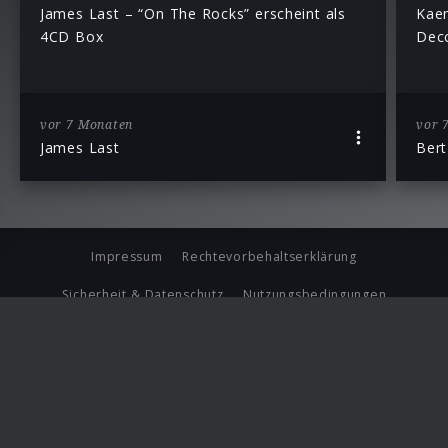
James Last – “On The Rocks” erscheint als
Kaem
4CD Box
Decc
vor 7 Monaten
vor 
James Last
Bert
Impressum
Rechtevorbehaltserklärung
Sicherheit & Datenschutz
Nutzungsbedingungen
Journalistenlounge
Für Geschäftspartner
Barrierefreiheit Statement
© Copyright 2026 Universal Music Group N.V. All Rights
Reserved.