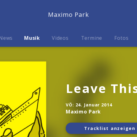
Maximo Park
News
Musik
Videos
Termine
Fotos
Leave This
VÖ:
24. Januar 2014
Maximo Park
Tracklist anzeigen