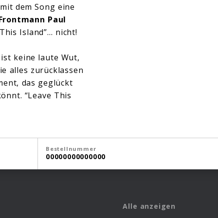
e mit dem Song eine
Frontmann Paul
his Island”… nicht!
ist keine laute Wut,
ie alles zurücklassen
ment, das geglückt
nnt. “Leave This
Bestellnummer
00000000000000
Alle anzeigen