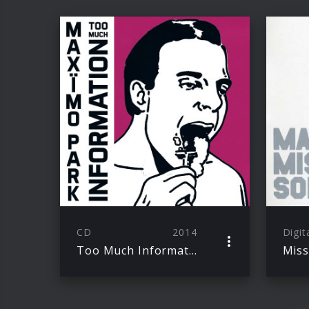
CD
2014
Digit
Too Much Information
Miss