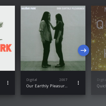
Digital
2007
Digit
Our Earthly Pleasures
Quic