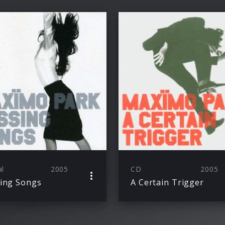
al
2005
CD
2005
ing Songs
A Certain Trigger