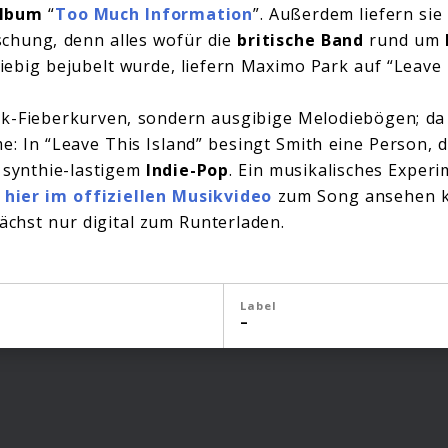
Album
“
Too Much Information
”. Außerdem liefern si
chung, denn alles wofür die
britische Band
rund um
ebig bejubelt wurde, liefern Maximo Park auf “Leave T
ck-Fieberkurven, sondern ausgibige Melodiebögen; da 
: In “Leave This Island” besingt Smith eine Person, d
 synthie-lastigem
Indie-Pop
. Ein musikalisches Experi
h
hier im offiziellen Musikvideo
zum Song ansehen kö
nächst nur digital zum Runterladen.
Label
–