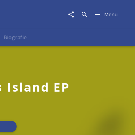
Menu
Biografie
 Island EP