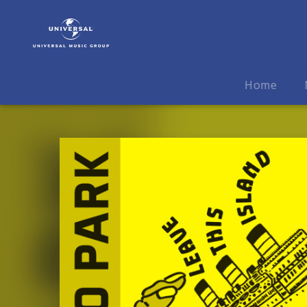
Maximo
Park
|
Musik
|
Home
Leave
This
Island
EP