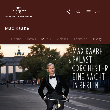
Max
Raabe
Menu
|
Musik
|
Max Raabe
Eine
Nacht
in
Home
News
Musik
Videos
Termine
Biografie
Berlin