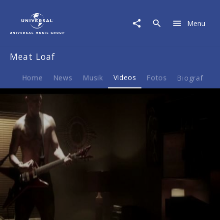
Meat
Loaf
Menu
|
Video
|
Meat Loaf
Hang
Cool
Teddy
Home
News
Musik
Videos
Fotos
Biografie
Bear
EPK
Play