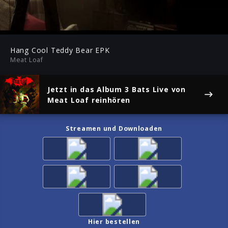
-08:20
Play
Mute
Ent
ful
Hang Cool Teddy Bear EPK
Meat Loaf
Jetzt in das Album
3 Bats Live
von
Meat Loaf reinhören
Streamen und Downloaden
Hier bestellen