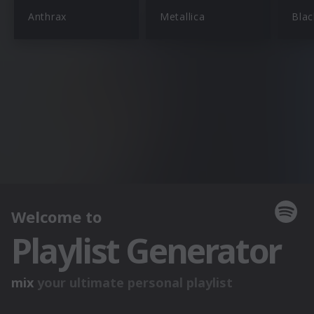
Anthrax
Metallica
Blac