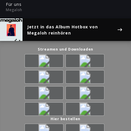
ful
Für uns
Megaloh
Jetzt in das Album
Hotbox
von
Megaloh reinhören
Streamen und Downloaden
Hier bestellen