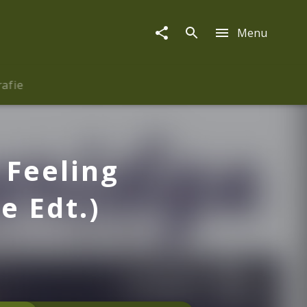
Menu
rafie
 Feeling
e Edt.)