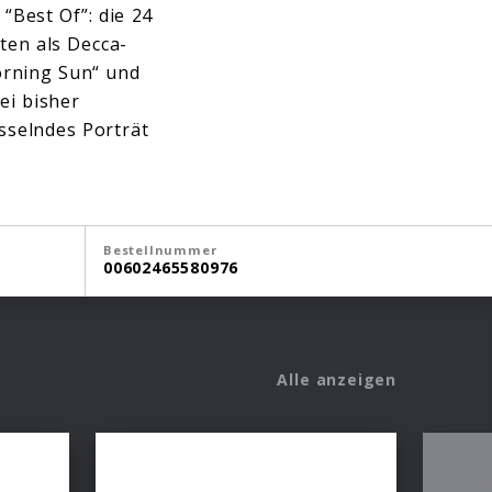
“Best Of”: die 24
ten als Decca-
orning Sun“ und
ei bisher
esselndes Porträt
Bestellnummer
00602465580976
Alle anzeigen