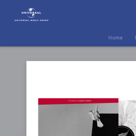
Melody
Gardot
|
Musik
|
Home
The
Essential
(Excl.
Splatter
2LP
/
Alternate
Cover)