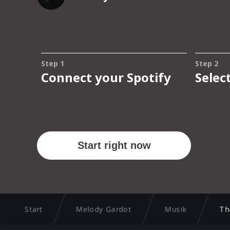
Start
Melody Gardot
Musik
Th