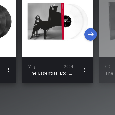
Vinyl
2024
CD
The Essential (Ltd. White 2LP)
The 