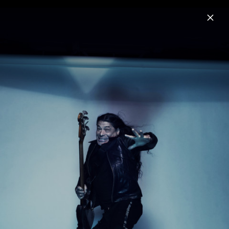
Menu
Metallica
Home
News
Musik
Videos
Fotos
Biografie
Pressefotos Kirk Hammett (2023)