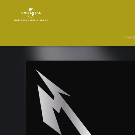
Metallica
|
Musik
|
Quebec
Ho
Magnetic