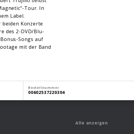
ert Trujillo selbst
Magnetic“-Tour. In
nem Label.
r beiden Konzerte
ure des 2-DVD/Blu-
t Bonus-Songs auf
ootage mit der Band
Bestellnummer
00602537220304
Alle anzeigen