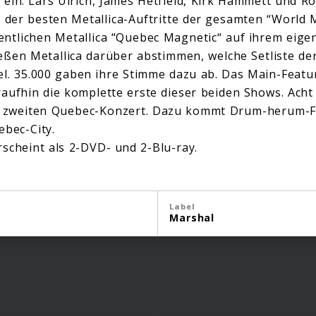
ein. Lars Ulrich, James Hetfield, Kirk Hammett und Rob
i der besten Metallica-Auftritte der gesamten “World 
ntlichen Metallica “Quebec Magnetic“ auf ihrem eige
ießen Metallica darüber abstimmen, welche Setliste de
el. 35.000 gaben ihre Stimme dazu ab. Das Main-Feat
aufhin die komplette erste dieser beiden Shows. Ach
 zweiten Quebec-Konzert. Dazu kommt Drum-herum-F
ebec-City.
scheint als 2-DVD- und 2-Blu-ray.
Label
Marshal