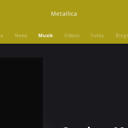
Metallica
me
News
Musik
Videos
Fotos
Biog