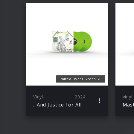
Limited Dyers Green 2LP
Vinyl
2024
Vinyl
…And Justice For All
Mast