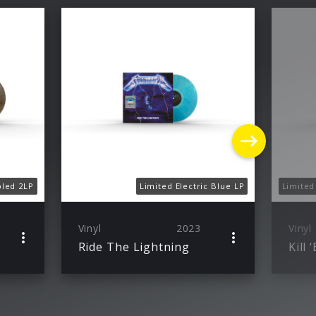
bled 2LP
Limited Electric Blue LP
Vinyl
2023
Vinyl
Ride The Lightning
Kill 