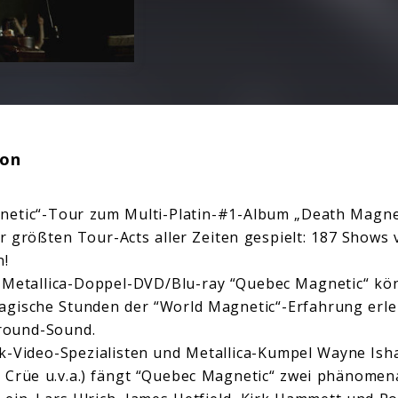
ion
netic“-Tour zum Multi-Platin-#1-Album „Death Magnet
r größten Tour-Acts aller Zeiten gespielt: 187 Shows 
n!
Metallica-Doppel-DVD/Blu-ray “Quebec Magnetic“ kön
gische Stunden der “World Magnetic“-Erfahrung erleb
rround-Sound.
-Video-Spezialisten und Metallica-Kumpel Wayne Isha
y Crüe u.v.a.) fängt “Quebec Magnetic“ zwei phänomen