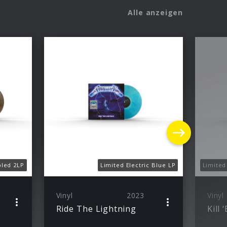
Alle anzeigen
bled 2LP
Limited Electric Blue LP
Vinyl
2023
Vinyl
Ride The Lightning
Kill 