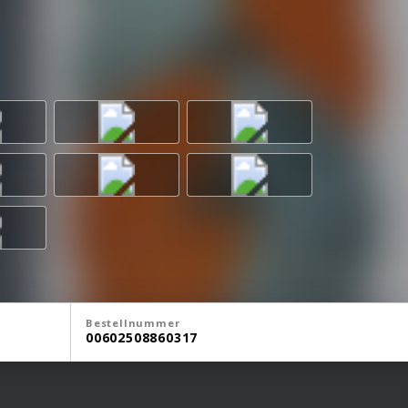
Bestellnummer
00602508860317