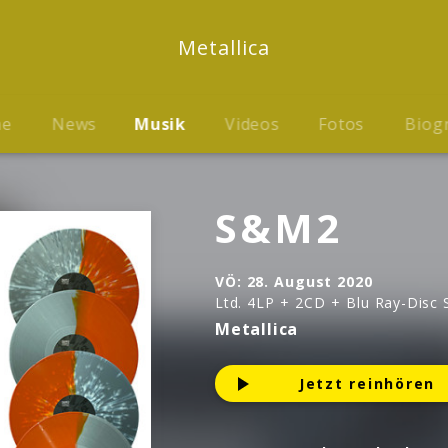
Metallica
me
News
Musik
Videos
Fotos
Biog
S&M2
VÖ:
28. August 2020
Ltd. 4LP + 2CD + Blu Ray-Disc
Metallica
Jetzt reinhören