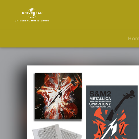
Metallica
|
Musik
|
S&M2
Ho