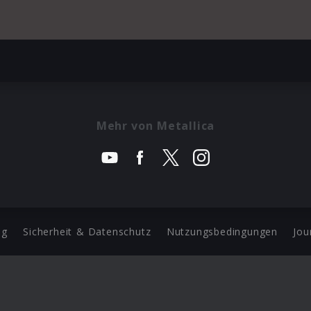
Mehr von Metallica
ng
Sicherheit & Datenschutz
Nutzungsbedingungen
Jou
Barrierefreiheit Statement
 Copyright 2026 Universal Music Group N.V. All Rights Reserve