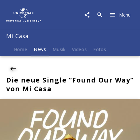
Mi
Casa
Menu
|
News
|
Mi Casa
Die
neue
Single
Home
News
Musik
Videos
Fotos
"Found
Our
Way"
von
Die neue Single “Found Our Way”
Mi
von Mi Casa
Casa