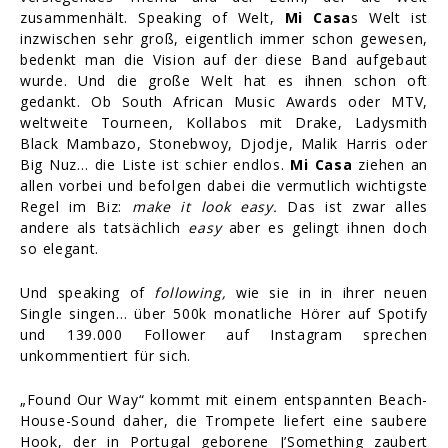
zusammenhält. Speaking of Welt,
Mi Casa
s Welt ist
inzwischen sehr groß, eigentlich immer schon gewesen,
bedenkt man die Vision auf der diese Band aufgebaut
wurde. Und die große Welt hat es ihnen schon oft
gedankt. Ob South African Music Awards oder MTV,
weltweite Tourneen, Kollabos mit Drake, Ladysmith
Black Mambazo, Stonebwoy, Djodje, Malik Harris oder
Big Nuz… die Liste ist schier endlos.
Mi Casa
ziehen an
allen vorbei und befolgen dabei die vermutlich wichtigste
Regel im Biz:
make it look easy.
Das ist zwar alles
andere als tatsächlich
easy
aber es gelingt ihnen doch
so elegant.
Und speaking of
following,
wie sie in in ihrer neuen
Single singen… über 500k monatliche Hörer auf Spotify
und 139.000 Follower auf Instagram sprechen
unkommentiert für sich.
„Found Our Way“ kommt mit einem entspannten Beach-
House-Sound daher, die Trompete liefert eine saubere
Hook, der in Portugal geborene J’Something zaubert