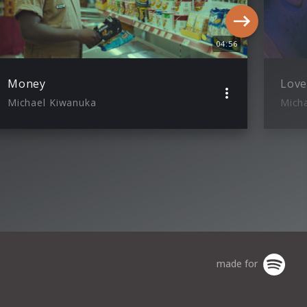
04:56
Money
Michael Kiwanuka
Mich