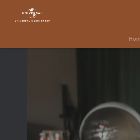
Michael
Kiwanuka
|
Video
|
Ho
Home
Again
-
Live
At
Cherrytree
House