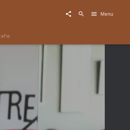
Menu
rafie