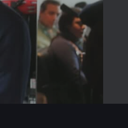
-03:36
Mute
Enter
fullscreen