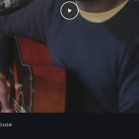
Play
House