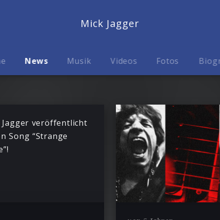
Mick Jagger
me
News
Musik
Videos
Fotos
Biog
 Jagger veröffentlicht
n Song “Strange
”!