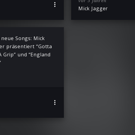
vor 5 Jahren
Mick Jagger
 neue Songs: Mick
er präsentiert “Gotta
A Grip” und “England
”