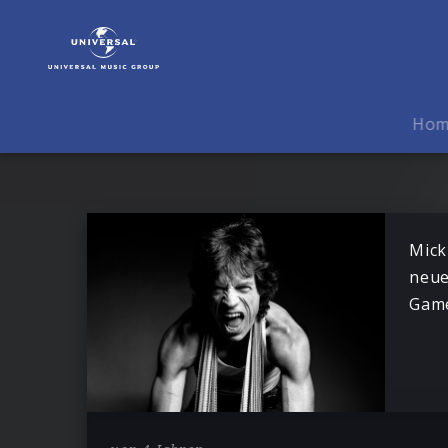
Mick
Jagger
|
News
Ho
Mick
neue
Game