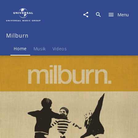
Milburn
|
Menu
Musik
&
Merch
Milburn
Home
Musik
Videos