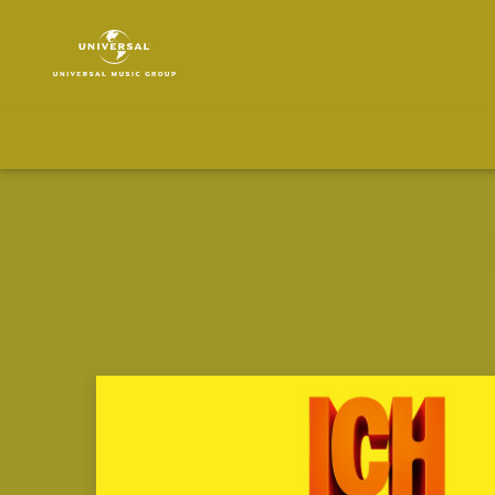
Minions
|
Musik
&
Merch