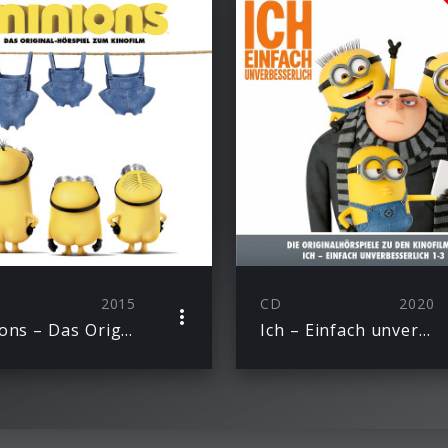
2015
CD
2020
Minions – Das Original-Hörspiel zum Kinofilm
Ich – Einfach unverbesserlich – 3-CD-Hörspielbox