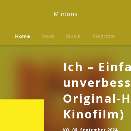
Minions
Home
News
Musik
Biografie
Ich – Einf
unverbess
Original-
Kinofilm)
VÖ:
06. September 2024