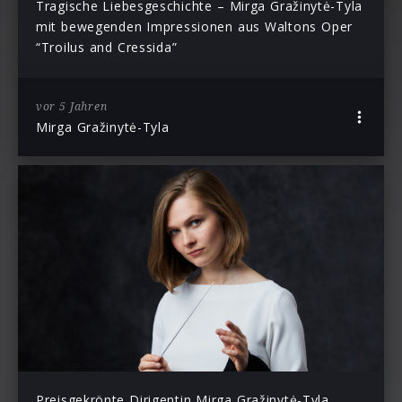
Tragische Liebesgeschichte – Mirga Gražinytė-Tyla
mit bewegenden Impressionen aus Waltons Oper
“Troilus and Cressida”
vor 5 Jahren
Mirga Gražinytė-Tyla
Preisgekrönte Dirigentin Mirga Gražinytė-Tyla