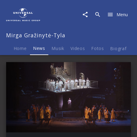
Mirga
Gražinytė-
Menu
Tyla
|
News
Mirga Gražinytė-Tyla
Home
News
Musik
Videos
Fotos
Biografie